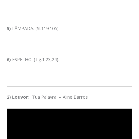
5)
LÂMPADA. (Sl.119.105).
6)
ESPELHO. (Tg.1.23,24).
2) Louvor:
Tua Palavra – Aline Barros