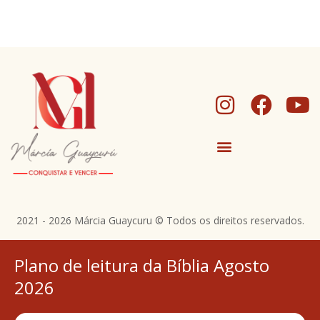
I
F
Y
n
a
o
s
c
u
t
e
t
a
b
u
g
o
b
2021 - 2026 Márcia Guaycuru © Todos os direitos reservados.
r
o
e
a
k
Plano de leitura da Bíblia Agosto
m
2026