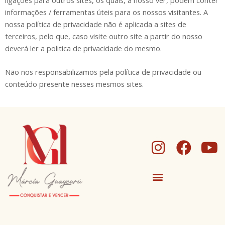
informações / ferramentas úteis para os nossos visitantes. A
nossa política de privacidade não é aplicada a sites de
terceiros, pelo que, caso visite outro site a partir do nosso
deverá ler a politica de privacidade do mesmo.
Não nos responsabilizamos pela política de privacidade ou
conteúdo presente nesses mesmos sites.
I
F
Y
n
a
o
s
c
u
t
e
t
a
b
u
g
o
b